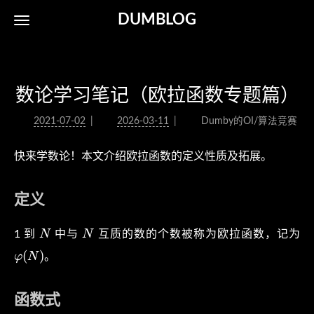
DUMBLOG
数论学习笔记（欧拉函数专题篇）
2021-07-02
2026-03-11
Dumby的OI/算法竞赛
快来学数论！本文介绍欧拉函数的定义性质及拓展。
定义
N
N
\v
N
N
1 到
中与
互质的数的个数被称为欧拉函数，记为
(
)
φ
N
。
函数式