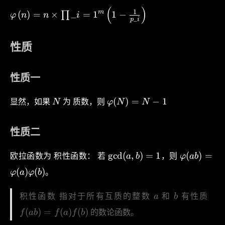
(
)
\varphi \left ( n
1
m
(
)
=
×
_
=
1
1
−
∏
φ
n
n
i
_
p
i
\right ) = n \times
\prod\_{i=1}^{m}
\left ( 1-\frac{1}
性质
{p\_{i}} \right )
性质一
N
\varphi(N)=N-
(
)
=
−
1
N
φ
N
N
显然，如果
为 质数，则
1
性质二
\gcd(a
\varphi(a
g
cd
(
,
)
=
1
(
)
=
a
b
φ
a
b
欧拉函数为 积性函数： 若
，则
, b ) =
(
)
(
)
φ
a
φ
b
。
1
a
b
f(
a
b
积性函数 指对于所有互质的整数
和
有性质
ab
(
)
=
(
)
(
)
f
a
b
f
a
f
b
的数论函数。
)