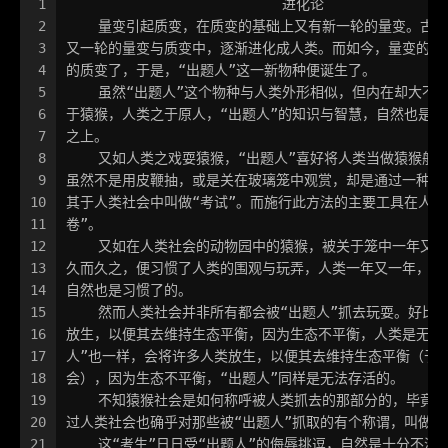
1
			   进化论
2
    量变引起质变，在质变的基础上又有新一轮的量变。古
3
又一轮的量变与质变中，逐渐进化成人类。而如今，量变的积
4
的质变了，于是，“出题人”这一新物种便诞生了。
5
    虽然“出题人”这个物种与人类外形相似，但内在却大不
6
于猿猴，人类之于原人，“出题人”的知识与智慧，自然也是在
7
之上。
8
    又如人类之戏耍猿猴，“出题人”喜好将人类当做猿猴般
9
虽然不是用皮鞭抽，或是关在玻璃笼中观赏，却是通过一种简
10
其于人类社会中叫做“考试”。而施行此方法的主要工具在人类
11
卷”。
12
    又如在人类社会的动物园中的猿猴，被关于笼中一年又
13
久而久之，便习惯了人类的围观与玩弄，人类一年又一年，一
14
自然也是习惯了的。
15
    然而人类社会并非所有都会被“出题人”抓去玩耍。好比
16
放生，以便其去维持生态平衡，因为生态不平衡，人类是无法
17
人”也一样，会将许多人类放生，以便其去维持生态平衡（于
18
会），因为生态不平衡，“出题人”同样是无法存活的。
19
    不知猿猴社会是如何称呼被人类抓去的那部分的，毕竟
20
过人类社会也确乎对那些被“出题人”抓取的有个称谓，叫做“
21
    这“考生”日日受“出题人”的侮辱挑逗，自然是十分不