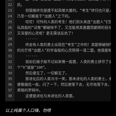
22
抗。
23
    但猿猴终究是建不起高楼大厦的。“考生”终归也只是人
24
乃至一切都是于“出题人”之下的。
25
    哎哎！可怜的人类的考生！他们到头来连“出题人”们随
26
玩具般的“试卷”都破除不了，又怎能用其愚蠢而鄙陋的目光窥
27
又深邃的心灵呢？更无需谈反抗了！
28
    ······
29
    终会有人类的勇士出现在“考生”之中的！其能够破除所
30
的光芒将“出题人”的宇宙般的心灵照得一清二楚。他竟能够反
31
    ······
32
    就如石猴子敌不过如来佛一般罢，人类的勇士拼尽了全
33
个“A”或是“100”。
34
    然后便无了，一切都无了。
35
    那进化后的人类冷冷一笑，那未进化的人类的勇士，未
36
便像烟花一般，闪了一下，然后便落下去，无尽地落下去，消
37
黑暗的罗网中。
38
    这便是进化与未进化的人类罢。
以上纯属个人口嗨，勿喷