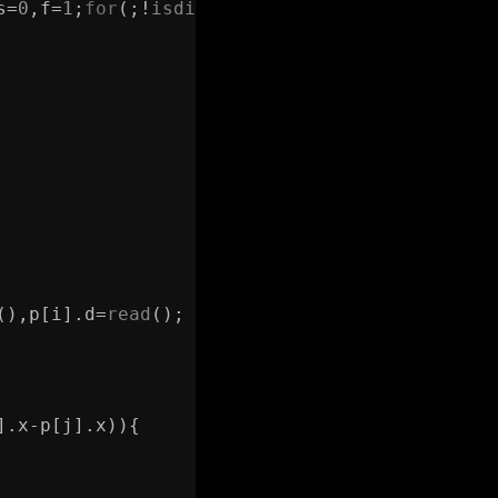
s=
0
,f=
1
;
for
(;!
isdigit
(c);c=
getchar
())
if
(c==
'-
(),p[i].d=
read
();
].x-p[j].x)){