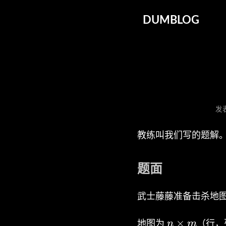
DUMBLOG
发
教练叫我们写的题解
题面
武士藤藤准备击杀地
n
×
n
m
地图为
（行，