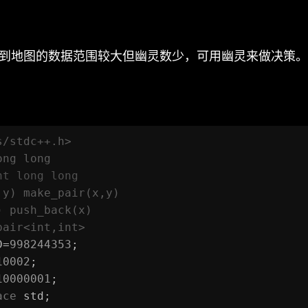
虑到地图的数据范围较大但幽灵数少，可用幽灵来做决策。
s/stdc++.h>
ong long
nt long long
,y) make_pair(x,y)
) push_back(x)
pair
<int,int>
D=
998244353
;
10002
;
10000001
;
ace
 std;