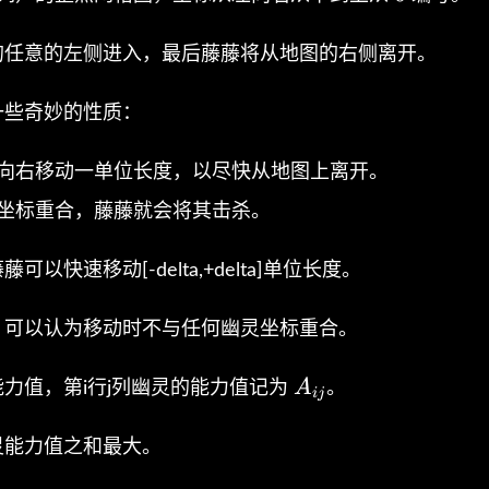
的任意的左侧进入，最后藤藤将从地图的右侧离开。
一些奇妙的性质：
会向右移动一单位长度，以尽快从地图上离开。
藤坐标重合，藤藤就会将其击杀。
以快速移动[-delta,+delta]单位长度。
，可以认为移动时不与任何幽灵坐标重合。
A_{i
A
力值，第i行j列幽灵的能力值记为
。
i
j
j}
灵能力值之和最大。