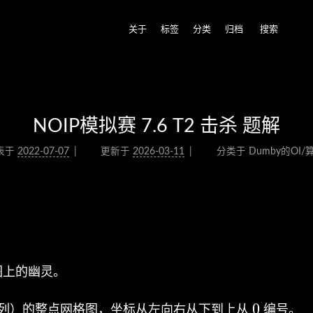
关于
标签
分类
归档
搜索
NOIP模拟赛 7.6 T2 击杀 题解
表于
2022-07-07
更新于
2026-03-11
分类于
Dumby的OI
。
图上的幽灵。
0
0
列）的整点网格图，坐标从左向右从下到上从
编号。