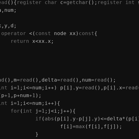
ead
()
{
register
char
 c=
getchar
();
register
int
 
a,num;
x,y,d;
operator
 <(
const
 node xx)
const
{
return
 x<xx.x;
;
ad
(),m=
read
(),delta=
read
(),num=
read
();
int
 i=
1
;i<=num;i++) p[i].y=
read
(),p[i].x=
read
(p
+1
,p+num
+1
);
int
 i=
1
;i<=num;i++){
for
(
int
 j=
1
;j<i;j++){
if
(
abs
(p[i].y-p[j].y)<=delta*(p[i
				f[i]=
max
(f[i],f[j]);
			}