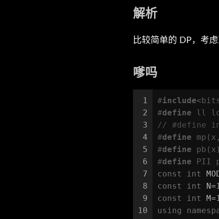
解析
比较简单的 DP，考
嗲吗
1
#
include
<bit
2
#
define
 ll l
3
// #define i
4
#
define
 mp(x
5
#
define
 pb(x
6
#
define
 PII 
7
const
int
 MO
8
const
int
 N=
9
const
int
 M=
10
using
namesp