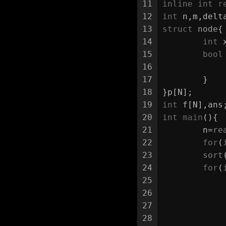
11
inline
int
r
12
int
 n,m,delt
13
struct
node
{
14
int
 
15
bool
16
17
	}
18
}p[N];
19
int
 f[N],ans
20
int
main
()
{
21
	n=
re
22
for
(
23
sort
24
for
(
25
26
27
28