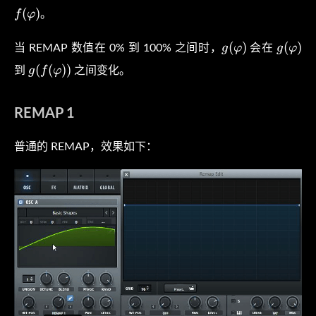
\v
(
)
f
φ
。
)
g(
g(
(
)
(
)
g
φ
g
φ
当 REMAP 数值在 0% 到 100% 之间时，
会在
\varphi
\varph
g( f(
(
(
)
)
g
f
φ
到
之间变化。
)
)
\varphi
) )
REMAP 1
普通的 REMAP，效果如下：