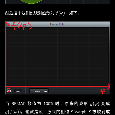
f(
(
)
f
φ
然后这个我们设映射函数为
，如下：
\varphi
)
g(
g
(
)
g
φ
当 REMAP 数值为 100% 时，原来的波形
变成
\varphi
\v
f(
(
(
)
)
g
f
φ
。也就是说，原来的相位 $ \varphi $ 被映射成
)
) )