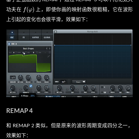
f(
(
)
f
φ
功夫在
上，即使你画的映射函数很粗糙，它在波形
\varphi
上引起的变化也会很平滑，效果如下：
)
REMAP 4
和 REMAP 2 类似，但是原来的波形周期变成四分之一，
效果如下：